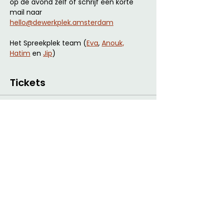
op de avond zelf of schrijf een korte 
mail naar 
hello@dewerkplek.amsterdam
Het Spreekplek team (
Eva
, 
Anouk,
Hatim
 en 
Jip
) 
Tickets
Ticket type
Pay What You Like ticket
De Werkplek is een betaalbaar en 
flexibel werkconcept en hanteert voor 
events het Pay What You Like-principe; 
je toont je waardering voor de avond 
door middel van een donatie.

Het gaat niet om de hoeveelheid 
drankjes of snacks die je hebt 
genomen, maar vooral om de mooie 
ervaring die we hebben geboden. We 