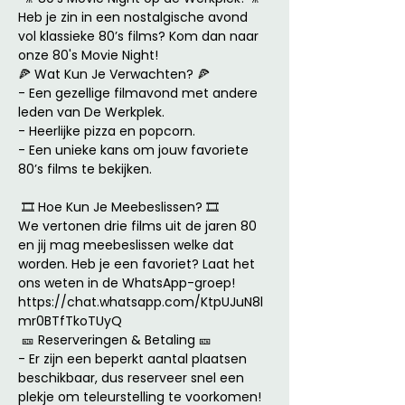
Heb je zin in een nostalgische avond 
vol klassieke 80’s films? Kom dan naar 
onze 80's Movie Night! 
🍕 Wat Kun Je Verwachten? 🍕
- Een gezellige filmavond met andere 
leden van De Werkplek.
- Heerlijke pizza en popcorn.
- Een unieke kans om jouw favoriete 
80’s films te bekijken.
 🎞 Hoe Kun Je Meebeslissen? 🎞  
We vertonen drie films uit de jaren 80 
en jij mag meebeslissen welke dat 
worden. Heb je een favoriet? Laat het 
ons weten in de WhatsApp-groep!
https://chat.whatsapp.com/KtpUJuN8l
mr0BTfTkoTUyQ
 🎫 Reserveringen & Betaling 🎫
- Er zijn een beperkt aantal plaatsen 
beschikbaar, dus reserveer snel een 
plekje om teleurstelling te voorkomen!