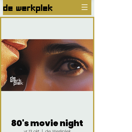
de werkplek
80's movie night
vr 13 okt
  |  
de Werkplek