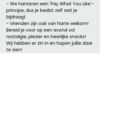
- We hanteren een 'Pay What You Like'-
principe, dus je beslist zelf wat je 
bijdraagt.
- Vrienden zijn ook van harte welkom! 
Bereid je voor op een avond vol 
nostalgie, plezier en heerlijke snacks! 
Wij hebben er zin in en hopen jullie daar 
te zien!
Programma
18:10 - 20:00
1 uur 50 minuten
Film 1
20:30 - 22:30
2 uur
Film 2