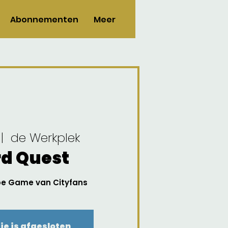
Abonnementen
Meer
 |  
de Werkplek
d Quest
e Game van Cityfans
ie is afgesloten