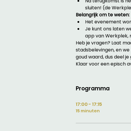
Na terugkomst is het 
sluiten! (de Werkpl
Belangrijk om te weten:
Het evenement wordt
Je kunt ons laten w
app van Werkplek, m
Heb je vragen? Laat maa
stadsbelevingen, en we z
goud waard, dus deel je
Klaar voor een episch av
Programma
17:00 - 17:15
15 minuten