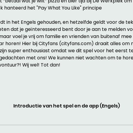
“betaal wat je wilt” pizza en bier tijd bij De Werkplek om h
ek hanteerd het "Pay What You Like" principe
 in het Engels gehouden, en hetzelfde geldt voor de tek
eten dat je geïnteresseerd bent door je aan te melden v
aar voel je vrij om familie en vrienden van buitenaf me
r horen! Hier bij Cityfans (cityfans.com) draait alles o
ijn super enthousiast omdat we dit spel voor het eerst tes
 gedachten met ons! We kunnen niet wachten om te horen
ontuur?! Wij wel! Tot dan!
Introductie van het spel en de app (Engels)