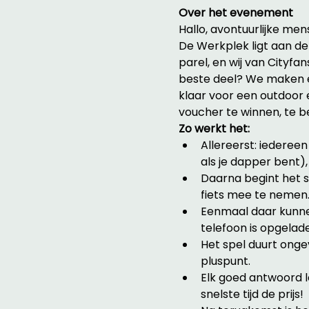
Over het evenement
Hallo, avontuurlijke mens
De Werkplek ligt aan d
parel, en wij van Cityfa
beste deel? We maken e
klaar voor een outdoor 
voucher te winnen, te b
Zo werkt het:
Allereerst: iederee
als je dapper bent)
Daarna begint het s
fiets mee te nemen
Eenmaal daar kunnen
telefoon is opgelad
Het spel duurt onge
pluspunt.
Elk goed antwoord l
snelste tijd de prijs!