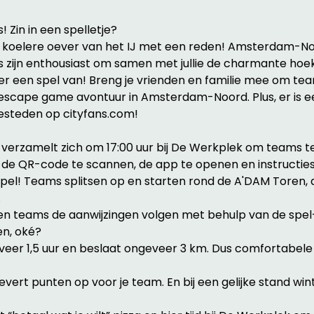
! Zin in een spelletje?
e koelere oever van het IJ met een reden! Amsterdam-No
ns zijn enthousiast om samen met jullie de charmante hoe
r een spel van! Breng je vrienden en familie mee om te
escape game avontuur in Amsterdam-Noord. Plus, er is ee
esteden op cityfans.com!
n verzamelt zich om 17:00 uur bij De Werkplek om teams t
, de QR-code te scannen, de app te openen en instructies 
pel! Teams splitsen op en starten rond de A'DAM Toren, d
.
 teams de aanwijzingen volgen met behulp van de spel-a
en, oké?
veer 1,5 uur en beslaat ongeveer 3 km. Dus comfortabele
evert punten op voor je team. En bij een gelijke stand wi