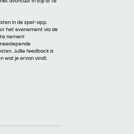
et avontuur in stijl af te 
sten in de spel-app.
oor het evenement via de 
e te nemen!
m meeslepende 
ten. Jullie feedback is 
 wat je ervan vindt.