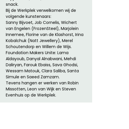
snack.
Bij de Werkplek verwelkomen wij de 
volgende kunstenaars:
Sanny Bijvoet, Job Cornelis, Wichert 
van Engelen (FrozenSteel), Marjolein 
Innemee, Florine van de Klashorst, Irina 
Kobalchuk (Natt Jewellery), Merel 
Schoutendorp en Willem de Wijs.
Foundation Makers Unite: Lama 
Aldayoub, Danyal Alnabwani, Mehdi 
Daliryan, Farouk Ebaiss, Sava Ghodsi, 
Wessam Matouk, Clara Saliba, Santa 
Simule en Saeed Zamzam.
Tevens hangen er werken van Robin 
Missotten, Leon van Wijk en Steven 
Evenhuis op de Werkplek.
Programma
12:00 - 18:00