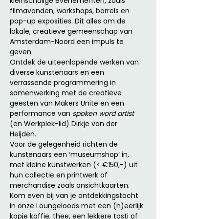
kleinschalige evenementen, zoals 
filmavonden, workshops, borrels en 
pop-up exposities. Dit alles om de 
lokale, creatieve gemeenschap van 
Amsterdam-Noord een impuls te 
geven.
Ontdek de uiteenlopende werken van 
diverse kunstenaars en een 
verrassende programmering in 
samenwerking met de creatieve 
geesten van Makers Unite en een 
performance van 
spoken word artist 
(en Werkplek-lid) Dirkje van der 
Heijden. 
Voor de gelegenheid richten de 
kunstenaars een ‘museumshop’ in, 
met kleine kunstwerken (< €150,-) uit 
hun collectie en printwerk of 
merchandise zoals ansichtkaarten. 
Kom even bij van je ontdekkingstocht 
in onze Loungeloods met een (h)eerlijk 
kopje koffie, thee, een lekkere tosti of 