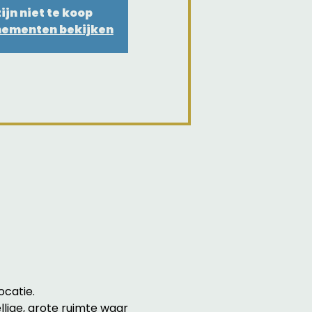
ijn niet te koop
nementen bekijken
catie. 
llige, grote ruimte waar 