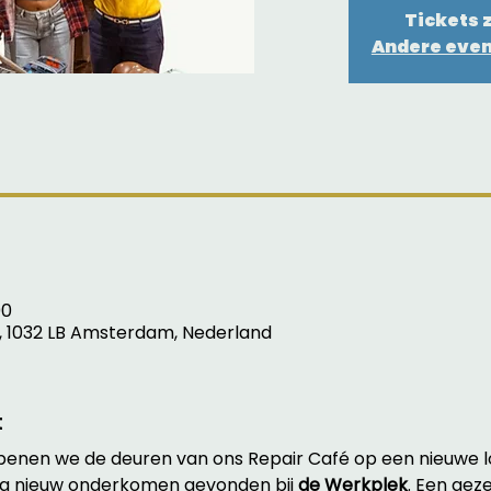
Tickets z
Andere eve
00
, 1032 LB Amsterdam, Nederland
t
enen we de deuren van ons Repair Café op een nieuwe lo
g nieuw onderkomen gevonden bij 
de Werkplek
. Een geze