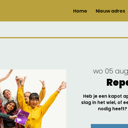
Home
Nieuw adres
wo 05 au
Repa
Heb je een kapot a
slag in het wiel, of 
nodig heeft?