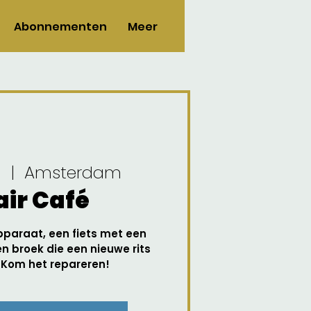
Abonnementen
Meer
g
  |  
Amsterdam
ir Café
pparaat, een fiets met een
een broek die een nieuwe rits
 Kom het repareren!