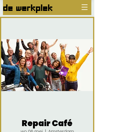
de werkplek
Repair Café
wo 06 mei
  |  
Amsterdam