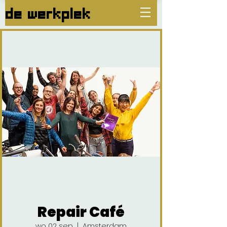
de werkplek
Repair Café
wo 02 sep
  |  
Amsterdam