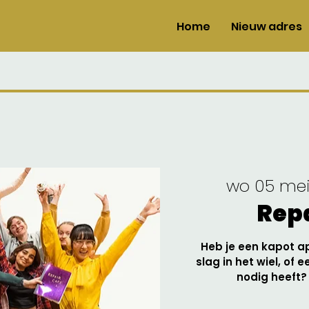
Home
Nieuw adres
wo 05 me
Repa
Heb je een kapot a
slag in het wiel, of 
nodig heeft?