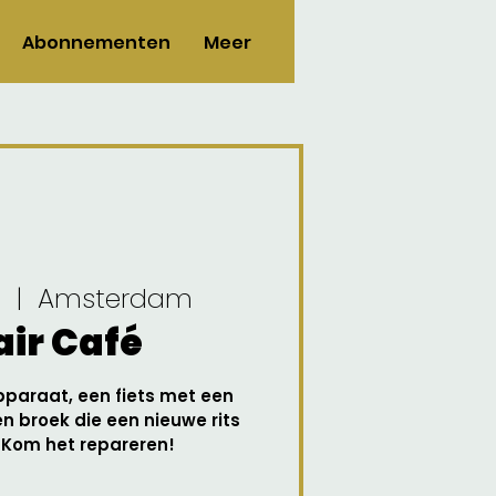
Abonnementen
Meer
i
  |  
Amsterdam
ir Café
pparaat, een fiets met een
een broek die een nieuwe rits
 Kom het repareren!