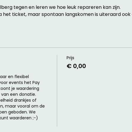
erg tegen en leren we hoe leuk repareren kan zijn. 
a het ticket, maar spontaan langskomen is uiteraard ook 
Prijs
€ 0,00
ar en flexibel 
oor events het Pay 
toont je waardering 
van een donatie.

lheid drankjes of 
n, maar vooral om de 
ben geboden. We 
kunt waarderen ;-)
