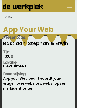
de werkplek
< Back
App Your Web
Presentatie:
Bastiaan, Stephan & Erwin
Tijd:
13:00
Lokatie:
Flexruimte 1
Beschrijving :
App your Web beantwoordt jouw 
vragen over websites, webshops en 
merkidentiteiten.