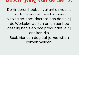
Beschrijving van de dienst
De kinderen hebben vakantie maar je
wilt toch nog wat werk kunnen
verzetten. Kom daarom een dagje bij
de Werkplek werken en ervaar hoe
gezellig het is en hoe productief je bij
ons kan zijn.
Boek hier een dag dat je zou willen
komen werken.
Contactgegevens
Hulstweg 11, Amsterdam, Nederland
+31 20 2613569
hello@dewerkplek.amsterdam